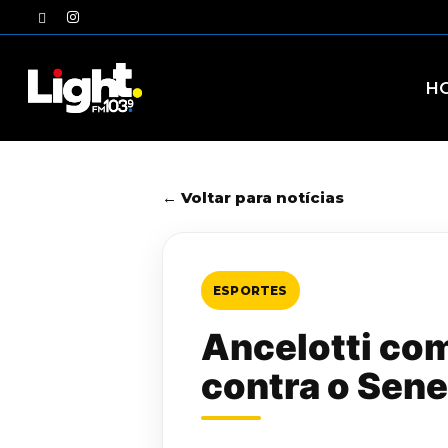
Skip
twitter
instagram
to
main
content
H
← Voltar para notícias
ESPORTES
Ancelotti co
contra o Sene