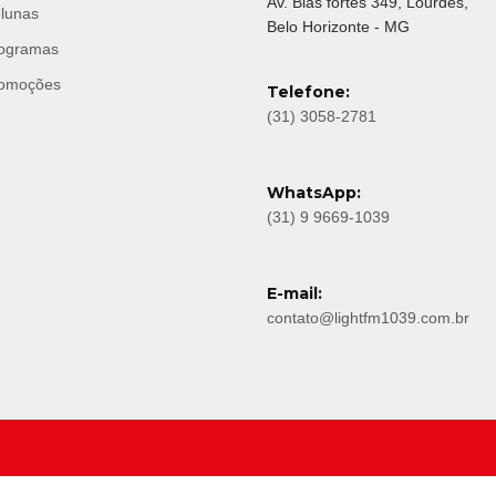
Av. Bias fortes 349, Lourdes,
lunas
Belo Horizonte - MG
ogramas
omoções
Telefone:
(31) 3058-2781
WhatsApp:
(31) 9 9669-1039
E-mail:
contato@lightfm1039.com.br