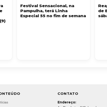
ra
Festival Sensacional, na
Reaj
 e
Pampulha, terá Linha
de 
Especial 55 no fim de semana
sáb
(9)
ONTEÚDO
CONTATO
Endereço:
tícias