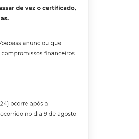
assar de vez o certificado,
as.
 Voepass anunciou que
s compromissos financeiros
24) ocorre após a
ocorrido no dia 9 de agosto