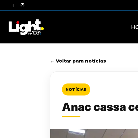
Skip
twitter
instagram
to
main
content
H
← Voltar para notícias
NOTÍCIAS
Anac cassa c