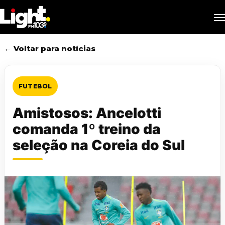
Skip
M
to
main
content
← Voltar para notícias
FUTEBOL
Amistosos: Ancelotti
comanda 1º treino da
seleção na Coreia do Sul