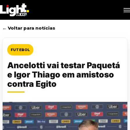
Skip
M
to
main
content
← Voltar para notícias
FUTEBOL
Ancelotti vai testar Paquetá
e Igor Thiago em amistoso
contra Egito