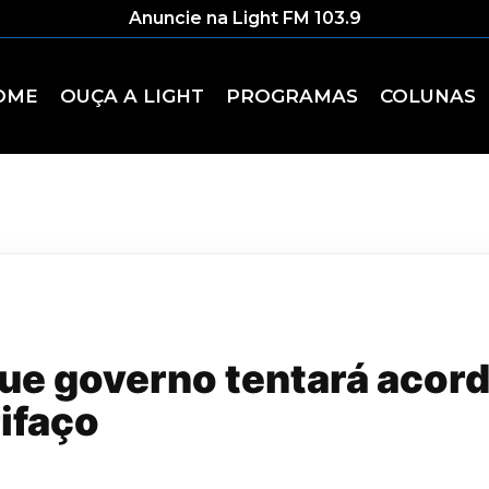
Anuncie na Light FM 103.9
OME
OUÇA A LIGHT
PROGRAMAS
COLUNAS
ue governo tentará acord
rifaço