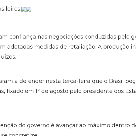
ileiros.
am confiança nas negociações conduzidas pelo go
 adotadas medidas de retaliação. A produção ind
uízos.
am a defender nesta terça-feira que o Brasil peç
as, fixado em 1º de agosto pelo presidente dos Es
tenção do governo é avançar ao máximo dentro d
 se concretize.