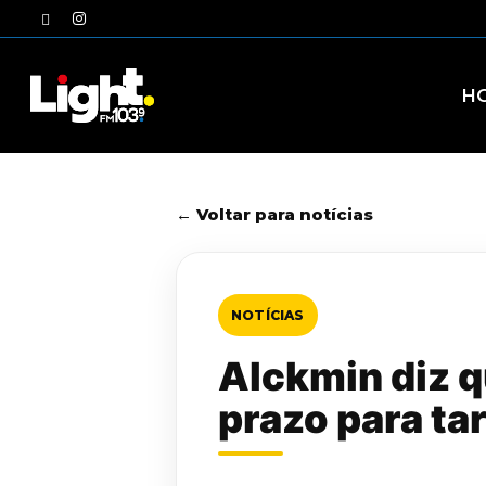
Skip
twitter
instagram
to
main
content
H
← Voltar para notícias
NOTÍCIAS
Alckmin diz q
prazo para ta