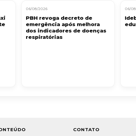
06/08/2026
06/08
xi
PBH revoga decreto de
Ide
te
emergência após melhora
edu
dos indicadores de doenças
respiratórias
ONTEÚDO
CONTATO