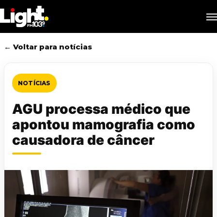
Skip
M
to
main
content
← Voltar para notícias
NOTÍCIAS
AGU processa médico que
apontou mamografia como
causadora de câncer