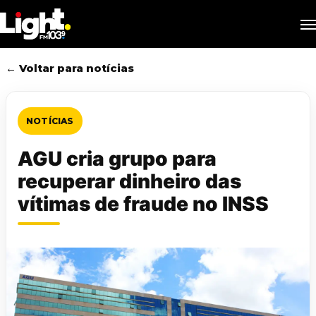
Skip
M
to
main
content
← Voltar para notícias
NOTÍCIAS
AGU cria grupo para
recuperar dinheiro das
vítimas de fraude no INSS