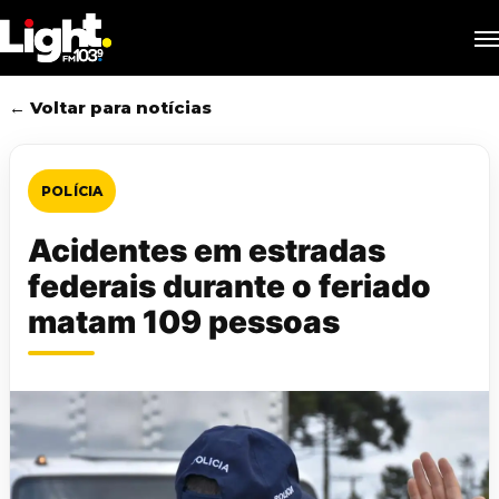
Skip
M
to
main
content
← Voltar para notícias
POLÍCIA
Acidentes em estradas
federais durante o feriado
matam 109 pessoas