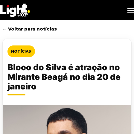
Skip
M
to
main
content
← Voltar para notícias
NOTÍCIAS
Bloco do Silva é atração no
Mirante Beagá no dia 20 de
janeiro