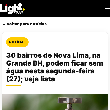
Skip
M
to
main
content
← Voltar para notícias
NOTÍCIAS
30 bairros de Nova Lima, na
Grande BH, podem ficar sem
água nesta segunda-feira
(27); veja lista