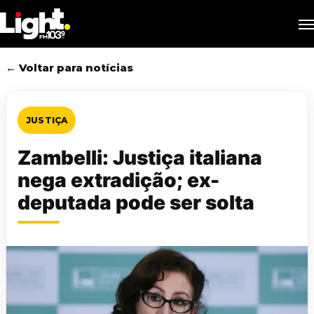
Skip
M
to
main
content
← Voltar para notícias
JUSTIÇA
Zambelli: Justiça italiana
nega extradição; ex-
deputada pode ser solta