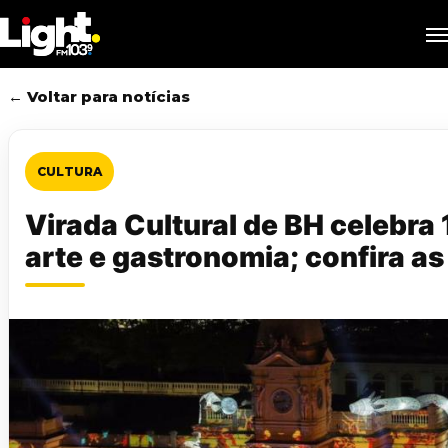
Skip
M
to
main
content
← Voltar para notícias
CULTURA
Virada Cultural de BH celebra
arte e gastronomia; confira as