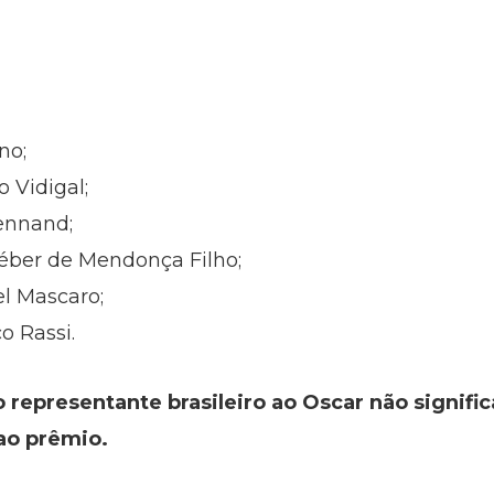
no;
o Vidigal;
ennand;
léber de Mendonça Filho;
el Mascaro;
co Rassi.
representante brasileiro ao Oscar não significa
ao prêmio.