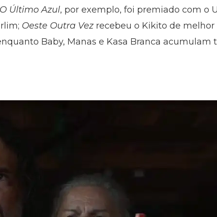
O Último Azul
, por exemplo, foi premiado com o 
erlim;
Oeste Outra Vez
recebeu o Kikito de melhor 
enquanto Baby, Manas e Kasa Branca acumulam