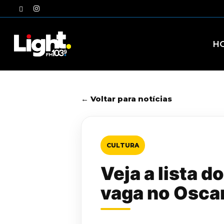
Skip
twitter
instagram
to
main
content
H
← Voltar para notícias
CULTURA
Veja a lista d
vaga no Osca