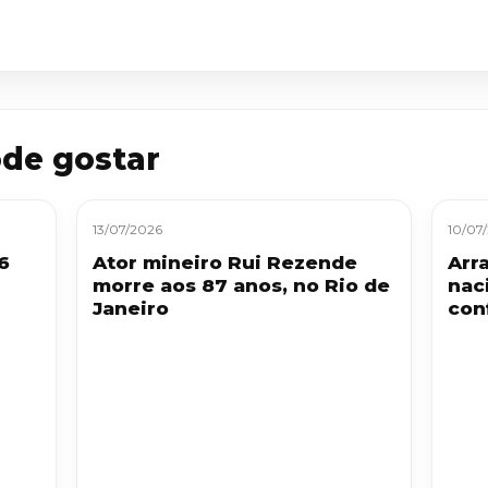
de gostar
13/07/2026
10/07
6
Ator mineiro Rui Rezende
Arra
morre aos 87 anos, no Rio de
nac
Janeiro
con