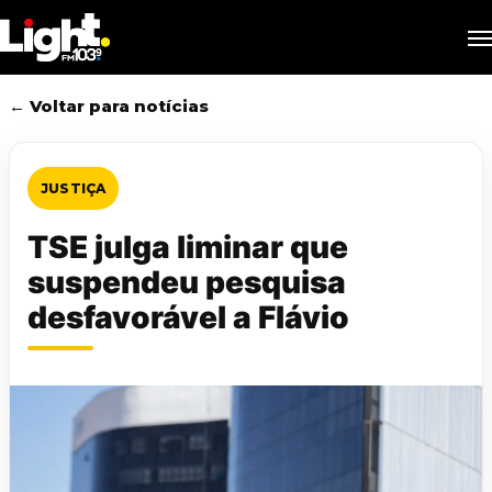
Skip
M
to
main
content
← Voltar para notícias
JUSTIÇA
TSE julga liminar que
suspendeu pesquisa
desfavorável a Flávio