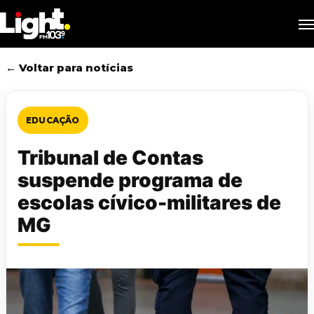
Skip
M
to
main
content
← Voltar para notícias
EDUCAÇÃO
Tribunal de Contas
suspende programa de
escolas cívico-militares de
MG