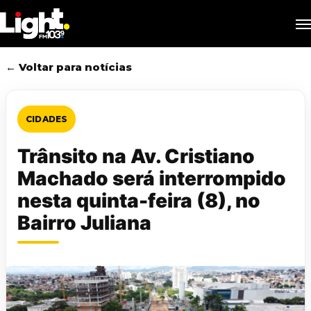
Skip
M
to
main
content
← Voltar para notícias
CIDADES
Trânsito na Av. Cristiano
Machado será interrompido
nesta quinta-feira (8), no
Bairro Juliana