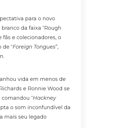
pectativa para o novo
l branco da faixa “Rough
fãs e colecionadores, o
 de “
Foreign Tongues
”,
m.
ganhou vida em menos de
 Richards e Ronnie Wood se
m comandou “
Hackney
apta o som inconfundível da
nda mais seu legado