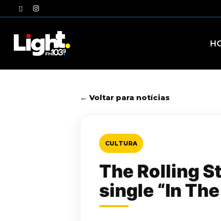
Skip
twitter
instagram
to
main
content
H
← Voltar para notícias
CULTURA
The Rolling S
single “In The