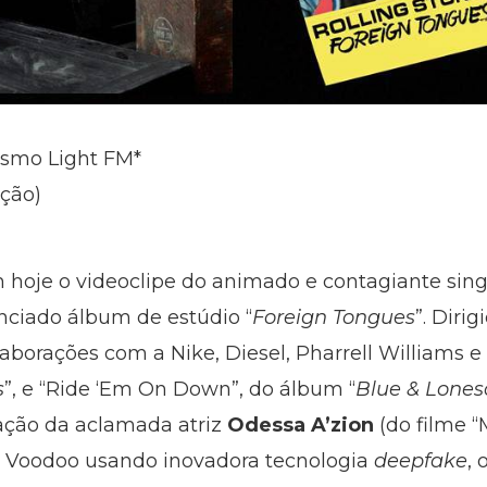
lismo Light FM*
ação)
hoje o videoclipe do animado e contagiante singl
nciado álbum de estúdio “
Foreign Tongues
”. Diri
aborações com a Nike, Diesel, Pharrell Williams e 
s
”, e “Ride ‘Em On Down”, do álbum “
Blue & Lone
ação da aclamada atriz
Odessa A’zion
(do filme “
ep Voodoo usando inovadora tecnologia
deepfake
, 