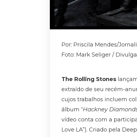
Por: Priscila Mendes/Jorna
Foto: Mark Seliger / Divulg
The Rolling Stones
lançam 
extraído de seu recém-anu
cujos trabalhos incluem col
álbum “
Hackney Diamond
vídeo conta com a particip
Love LA”). Criado pela De