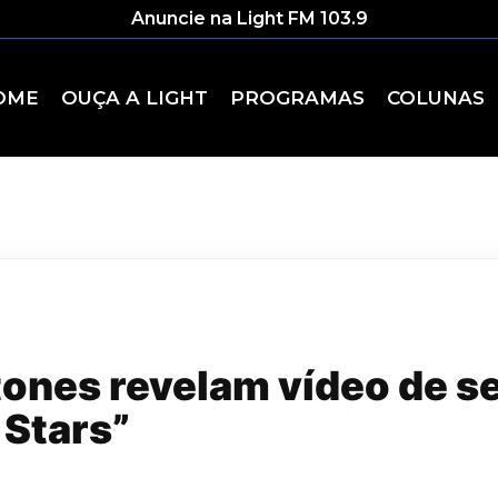
Anuncie na Light FM 103.9
OME
OUÇA A LIGHT
PROGRAMAS
COLUNAS
tones revelam vídeo de s
 Stars”