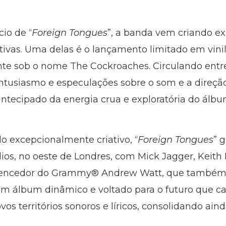
io de “
Foreign Tongues
”, a banda vem criando ex
tivas. Uma delas é o lançamento limitado em vini
te sob o nome The Cockroaches. Circulando entre 
tusiasmo e especulações sobre o som e a direção
tecipado da energia crua e exploratória do álbu
 excepcionalmente criativo, “
Foreign Tongues
” 
os, no oeste de Londres, com Mick Jagger, Keith
 vencedor do Grammy® Andrew Watt, que també
 um álbum dinâmico e voltado para o futuro que c
os territórios sonoros e líricos, consolidando ai