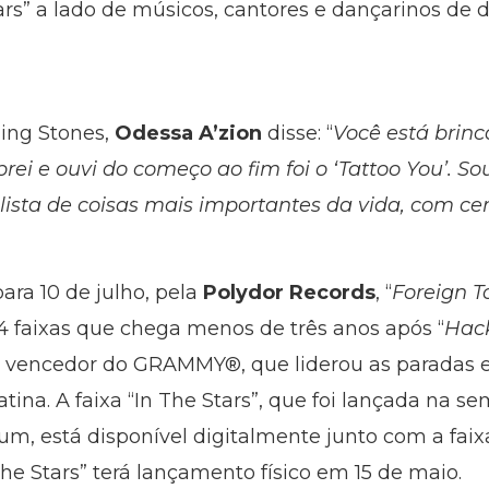
rs” a lado de músicos, cantores e dançarinos de d
ling Stones,
Odessa A’zion
disse: “
Você está brin
rei e ouvi do começo ao fim foi o ‘Tattoo You’. S
 lista de coisas mais importantes da vida, com ce
ra 10 de julho, pela
Polydor Records
, “
Foreign 
14 faixas que chega menos de três anos após “
Hac
vencedor do GRAMMY®, que liderou as paradas 
atina. A faixa “In The Stars”, que foi lançada na
m, está disponível digitalmente junto com a faixa
 The Stars” terá lançamento físico em 15 de maio.