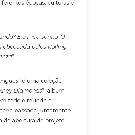
iferentes épocas, culturas e
cando? É o meu sonho. O
ou obcecada pelos Rolling
rteza
”.
Tongues
” é uma coleção
kney Diamonds
”, álbum
em todo o mundo e
 semana passada juntamente
 de abertura do projeto,