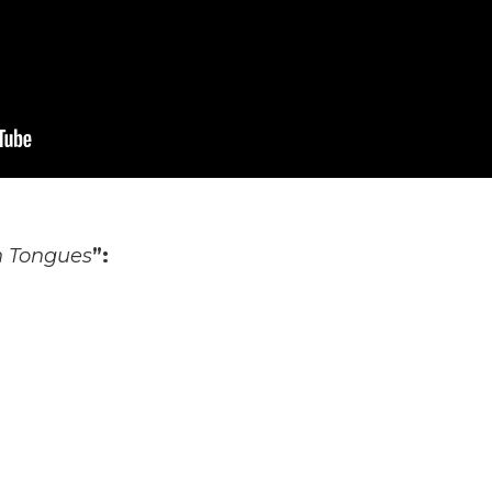
n Tongues
”: