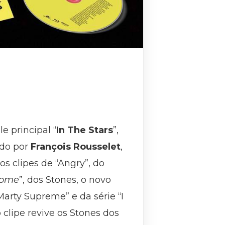
e principal “
In The Stars
”,
gido por
François Rousselet
,
os clipes de “Angry”, do
some
”, dos Stones, o novo
Marty Supreme” e da série “I
o clipe revive os Stones dos