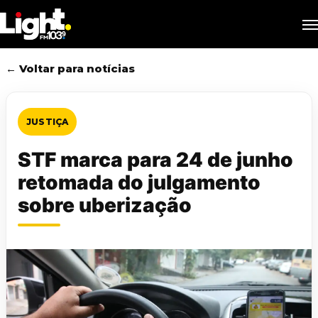
Skip
M
to
main
content
← Voltar para notícias
JUSTIÇA
STF marca para 24 de junho
retomada do julgamento
sobre uberização