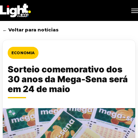
Skip
M
to
main
content
← Voltar para notícias
ECONOMIA
Sorteio comemorativo dos
30 anos da Mega-Sena será
em 24 de maio