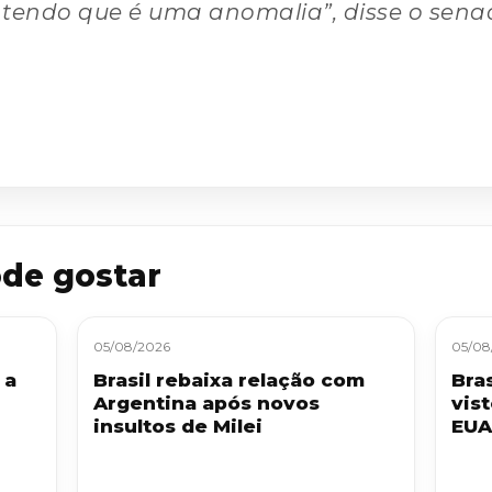
ntendo que é uma anomalia”, disse o sena
de gostar
05/08/2026
05/08
 a
Brasil rebaixa relação com
Bra
Argentina após novos
vis
insultos de Milei
EUA