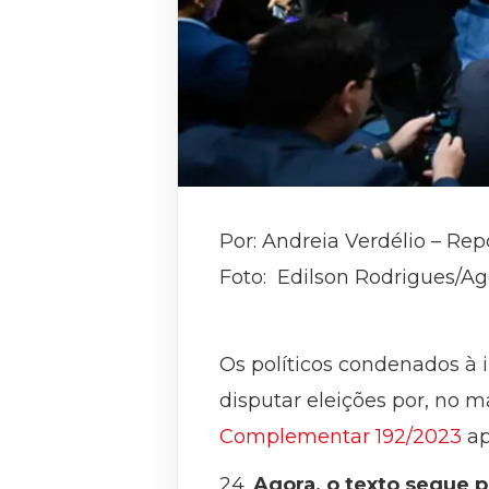
Por: Andreia Verdélio – Rep
Foto: Edilson Rodrigues/A
Os políticos condenados à 
disputar eleições por, no 
Complementar 192/2023
ap
24.
Agora, o texto segue p