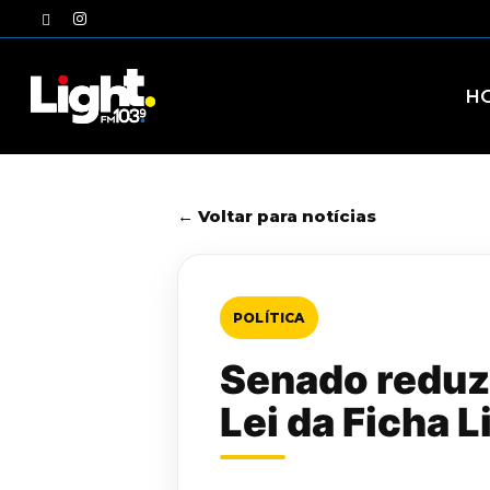
Skip
twitter
instagram
to
main
content
H
← Voltar para notícias
POLÍTICA
Senado reduz 
Lei da Ficha 