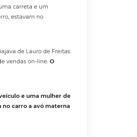
e uma carreta e um
orro, estavam no
iajava de Lauro de Freitas
de vendas on-line.
O
veículo e uma mulher de
a no carro a avó materna