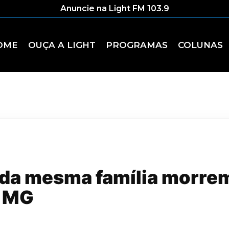
Anuncie na Light FM 103.9
OME
OUÇA A LIGHT
PROGRAMAS
COLUNAS
 da mesma família morre
m MG