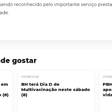
sendo reconhecido pelo importante serviço presta
dade.
de gostar
07/08/2026
07/08
a em
BH terá Dia D de
PBH
Multivacinação neste sábado
apo
 (8)
(8)
vid