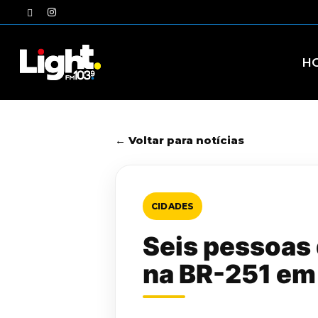
Skip
twitter
instagram
to
main
content
H
← Voltar para notícias
CIDADES
Seis pessoas
na BR-251 e