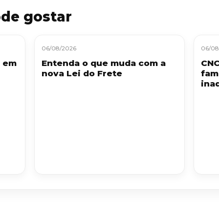
de gostar
06/08/2026
06/08
S em
Entenda o que muda com a
CNC
nova Lei do Frete
fam
ina