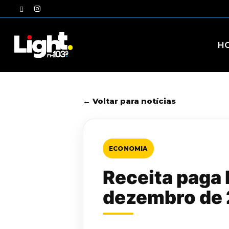
Skip
twitter
instagram
to
main
content
H
← Voltar para notícias
ECONOMIA
Receita paga l
dezembro de