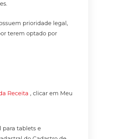
es.
ossuem prioridade legal,
por terem optado por
da Receita
, clicar em Meu
 para tablets e
cadastral do Cadastro de