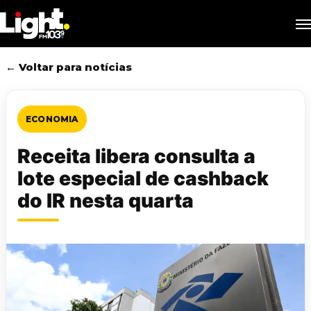
Skip
M
to
main
content
← Voltar para notícias
ECONOMIA
Receita libera consulta a
lote especial de cashback
do IR nesta quarta