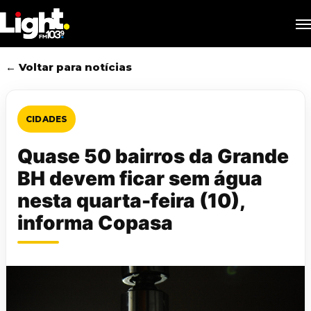
Skip
M
to
main
content
← Voltar para notícias
CIDADES
Quase 50 bairros da Grande
BH devem ficar sem água
nesta quarta-feira (10),
informa Copasa