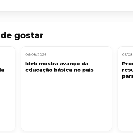
de gostar
06/08/2026
05/08
Ideb mostra avanço da
Pro
da
educação básica no país
res
par