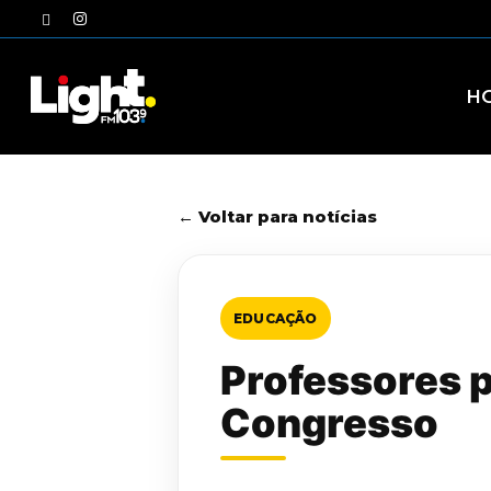
Skip
twitter
instagram
to
main
content
H
← Voltar para notícias
EDUCAÇÃO
Professores 
Congresso