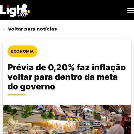
Skip
M
to
main
content
← Voltar para notícias
ECONOMIA
Prévia de 0,20% faz inflação
voltar para dentro da meta
do governo