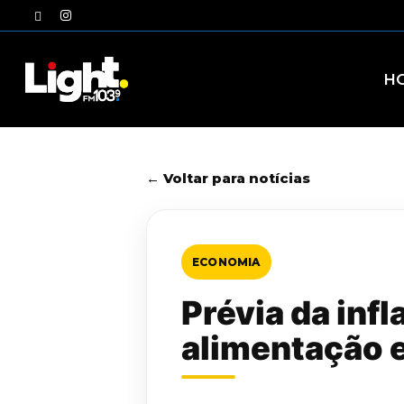
Skip
twitter
instagram
to
main
content
H
← Voltar para notícias
ECONOMIA
Prévia da inf
alimentação 