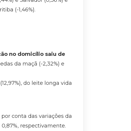
,44%) e Salvador (0,36%) e
itiba (-1,46%).
ção no domicílio saiu de
uedas da maçã (-2,32%) e
12,97%), do leite longa vida
, por conta das variações da
 0,87%, respectivamente.