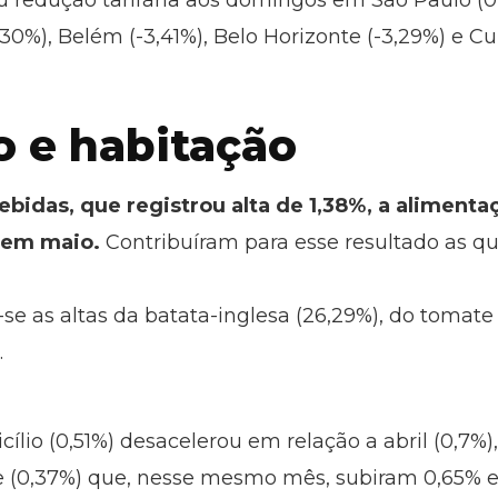
ou redução tarifária aos domingos em São Paulo (0
,30%), Belém (-3,41%), Belo Horizonte (-3,29%) e Cur
o e habitação
bidas, que registrou alta de 1,38%, a alimenta
% em maio.
Contribuíram para esse resultado as q
se as altas da batata-inglesa (26,29%), do tomate (
.
ílio (0,51%) desacelerou em relação a abril (0,7%)
he (0,37%) que, nesse mesmo mês, subiram 0,65% e