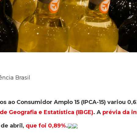
ncia Brasil
ços ao Consumidor Amplo 15 (IPCA-15) variou 0
 de Geografia e Estatística (IBGE)
. A
prévia da in
de abril,
que foi 0,89%
.