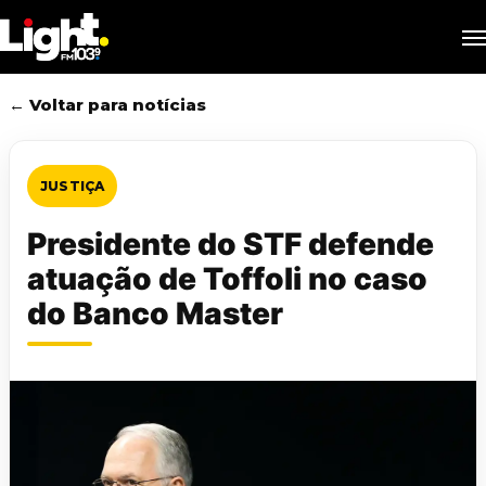
Skip
M
to
main
content
← Voltar para notícias
JUSTIÇA
Presidente do STF defende
atuação de Toffoli no caso
do Banco Master