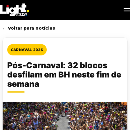
Skip
M
to
main
content
← Voltar para notícias
CARNAVAL 2026
Pós-Carnaval: 32 blocos
desfilam em BH neste fim de
semana