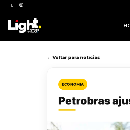
Skip
twitter
instagram
to
main
content
H
← Voltar para notícias
ECONOMIA
Petrobras aju