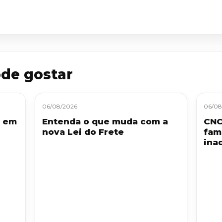
de gostar
06/08/2026
06/08
S em
Entenda o que muda com a
CNC
nova Lei do Frete
fam
ina