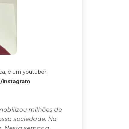
lca, é um youtuber,
0/Instagram
mobilizou milhões de
ossa sociedade. Na
o. Nesta semana,