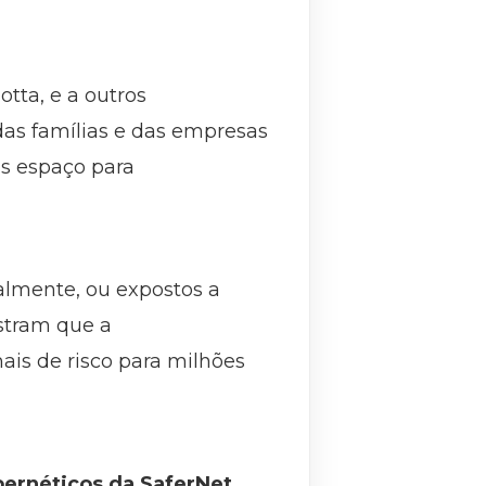
ta, e a outros
as famílias e das empresas
is espaço para
nalmente, ou expostos a
stram que a
is de risco para milhões
bernéticos da SaferNet