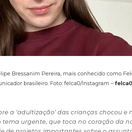
 Felipe Bressanim Pereira, mais conhecido como Fe
unicador brasileiro. Foto: felca0/Instagram –
felca
bre a ‘adultização’ das crianças chocou e 
um tema urgente, que toca no coração da n
e de projetos importantes sobre o assunt