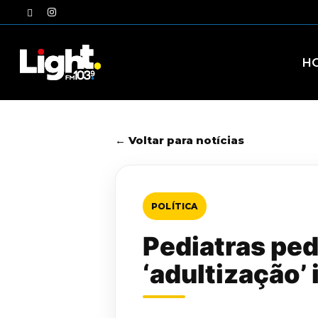
Skip
twitter
instagram
to
main
content
H
← Voltar para notícias
POLÍTICA
Pediatras pe
‘adultização’ 