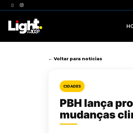
Skip
twitter
instagram
to
main
content
H
← Voltar para notícias
CIDADES
PBH lança pr
mudanças cli