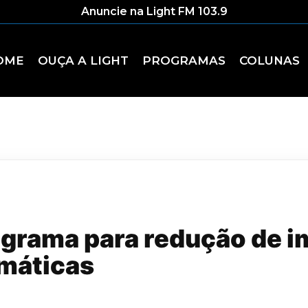
Anuncie na Light FM 103.9
OME
OUÇA A LIGHT
PROGRAMAS
COLUNAS
ograma para redução de i
máticas