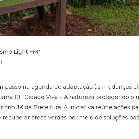
lismo Light FM*
H
um passo na agenda de adaptação às mudanças cl
rama BH Cidade Viva – A natureza protegendo o no
ditório JK da Prefeitura. A iniciativa reúne ações 
 e recuperar áreas verdes por meio de soluções ba