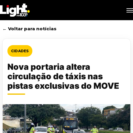
Skip
M
to
main
content
← Voltar para notícias
CIDADES
Nova portaria altera
circulação de táxis nas
pistas exclusivas do MOVE