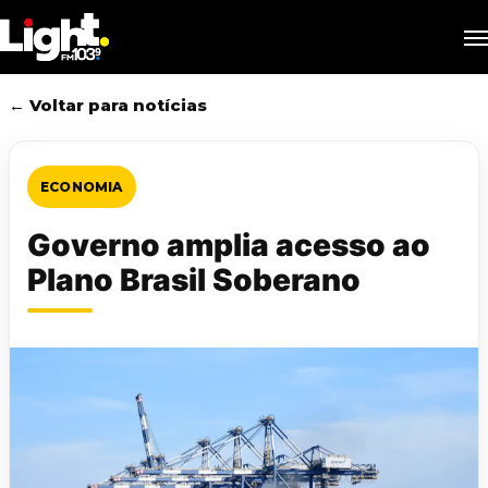
Skip
M
to
main
content
← Voltar para notícias
ECONOMIA
Governo amplia acesso ao
Plano Brasil Soberano