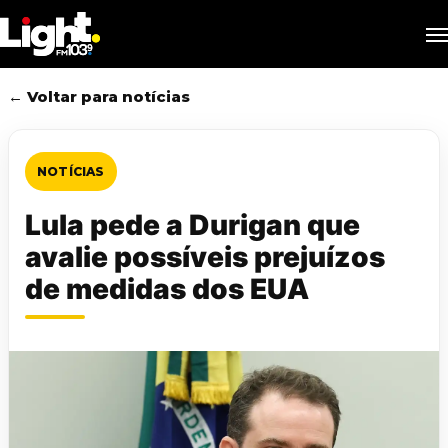
Skip
M
to
main
content
← Voltar para notícias
NOTÍCIAS
Lula pede a Durigan que
avalie possíveis prejuízos
de medidas dos EUA