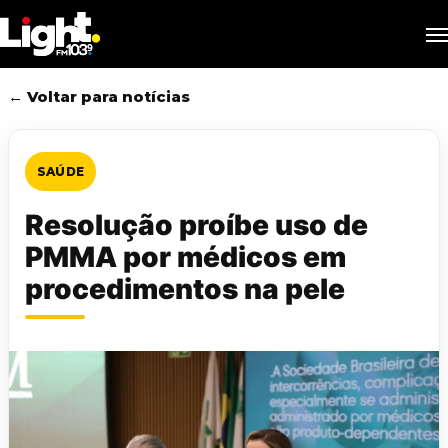
Skip
M
to
main
content
← Voltar para notícias
SAÚDE
Resolução proíbe uso de
PMMA por médicos em
procedimentos na pele