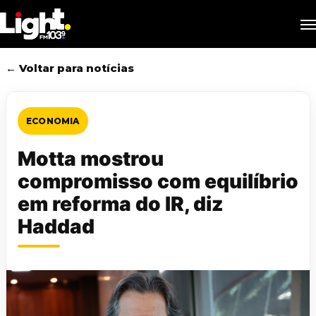
Skip
M
to
main
content
← Voltar para notícias
ECONOMIA
Motta mostrou
compromisso com equilíbrio
em reforma do IR, diz
Haddad