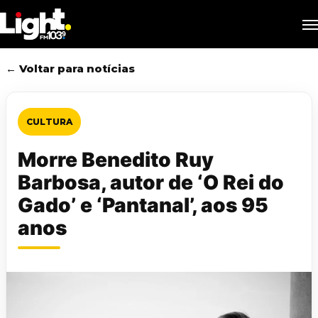
Skip
M
to
main
content
← Voltar para notícias
CULTURA
Morre Benedito Ruy
Barbosa, autor de ‘O Rei do
Gado’ e ‘Pantanal’, aos 95
anos