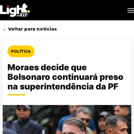
Skip
M
to
main
content
← Voltar para notícias
POLÍTICA
Moraes decide que
Bolsonaro continuará preso
na superintendência da PF