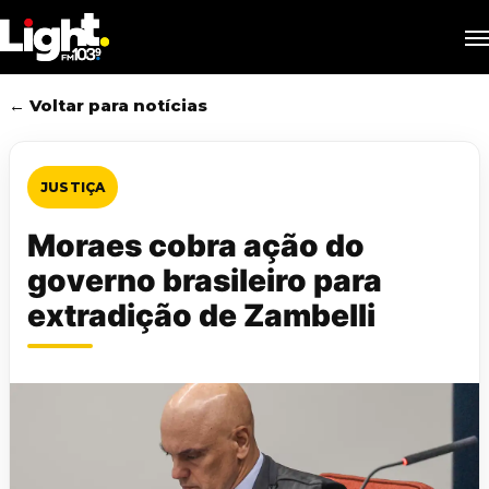
Skip
M
to
main
content
← Voltar para notícias
JUSTIÇA
Moraes cobra ação do
governo brasileiro para
extradição de Zambelli