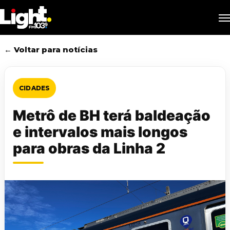
Skip
M
to
main
content
← Voltar para notícias
CIDADES
Metrô de BH terá baldeação
e intervalos mais longos
para obras da Linha 2