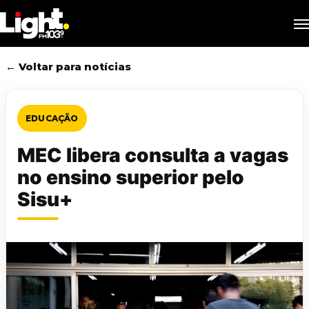
Skip
M
to
main
content
← Voltar para notícias
EDUCAÇÃO
MEC libera consulta a vagas
no ensino superior pelo
Sisu+