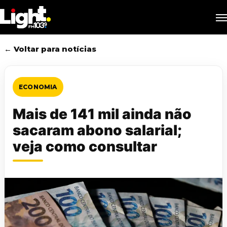
Skip
M
to
main
content
← Voltar para notícias
ECONOMIA
Mais de 141 mil ainda não
sacaram abono salarial;
veja como consultar