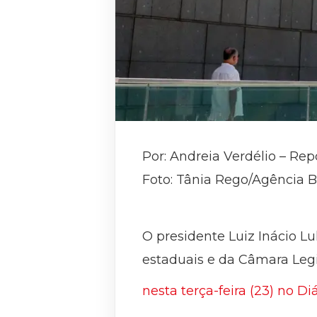
Por: Andreia Verdélio – Rep
Foto: Tânia Rego/Agência Br
O presidente Luiz Inácio Lul
estaduais e da Câmara Legi
nesta terça-feira (23) no Di