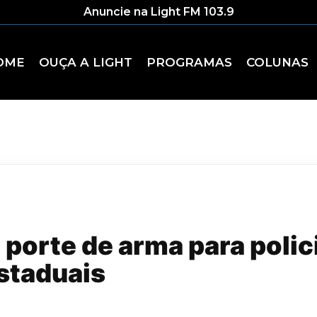
Anuncie na Light FM 103.9
OME
OUÇA A LIGHT
PROGRAMAS
COLUNAS
 porte de arma para polic
estaduais