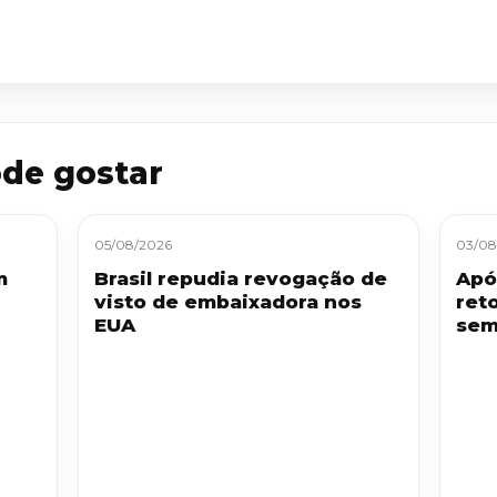
de gostar
05/08/2026
03/08
m
Brasil repudia revogação de
Apó
visto de embaixadora nos
ret
EUA
sem