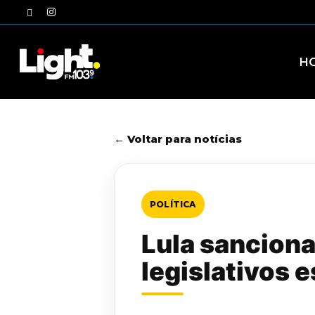
Skip
twitter
instagram
to
main
content
H
← Voltar para notícias
POLÍTICA
Lula sanciona
legislativos 