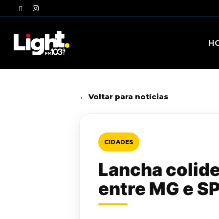
Skip
twitter
instagram
to
main
content
H
← Voltar para notícias
CIDADES
Lancha colide
entre MG e S