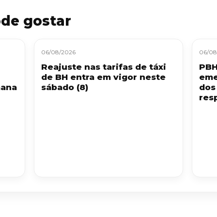
de gostar
06/08/2026
06/08
Reajuste nas tarifas de táxi
PBH
de BH entra em vigor neste
eme
mana
sábado (8)
dos
resp