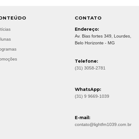
ONTEÚDO
CONTATO
Endereço:
tícias
Av. Bias fortes 349, Lourdes,
lunas
Belo Horizonte - MG
ogramas
omoções
Telefone:
(31) 3058-2781
WhatsApp:
(31) 9 9669-1039
E-mail:
contato@lightfm1039.com.br