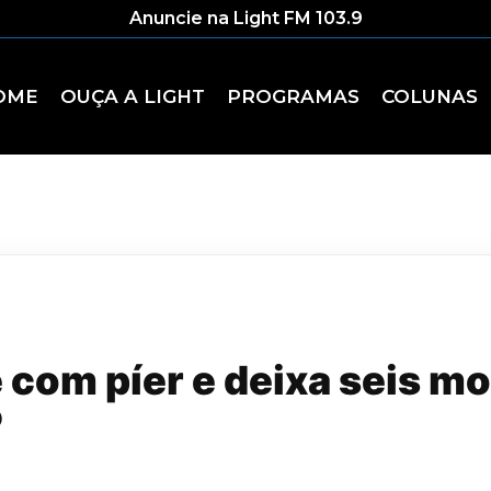
Anuncie na Light FM 103.9
OME
OUÇA A LIGHT
PROGRAMAS
COLUNAS
 com píer e deixa seis mo
P