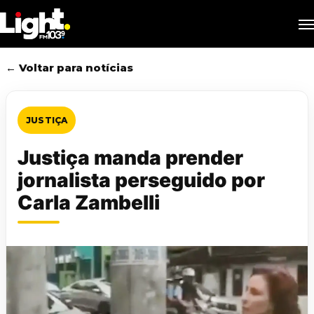
Skip
M
to
main
content
← Voltar para notícias
JUSTIÇA
Justiça manda prender
jornalista perseguido por
Carla Zambelli