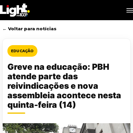
Skip
M
to
main
content
← Voltar para notícias
EDUCAÇÃO
Greve na educação: PBH
atende parte das
reivindicações e nova
assembleia acontece nesta
quinta-feira (14)