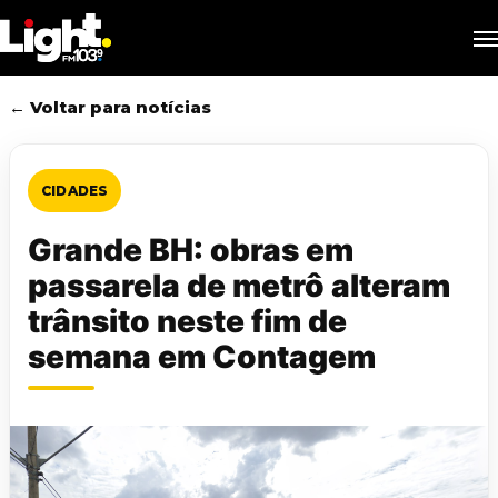
Skip
M
to
main
content
← Voltar para notícias
CIDADES
Grande BH: obras em
passarela de metrô alteram
trânsito neste fim de
semana em Contagem