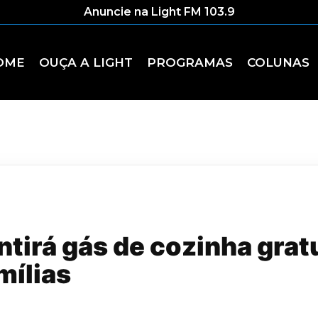
Anuncie na Light FM 103.9
OME
OUÇA A LIGHT
PROGRAMAS
COLUNAS
tirá gás de cozinha gratu
mílias