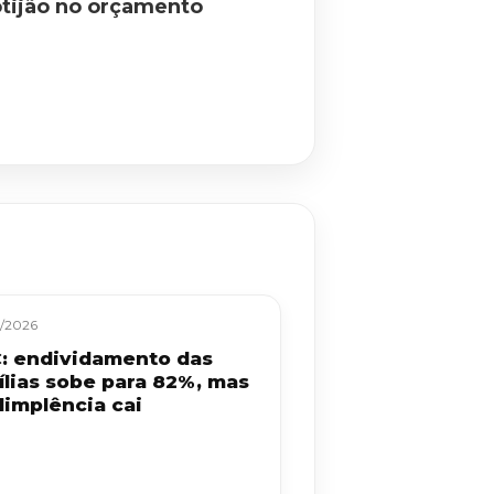
otijão no orçamento
/2026
: endividamento das
ílias sobe para 82%, mas
dimplência cai