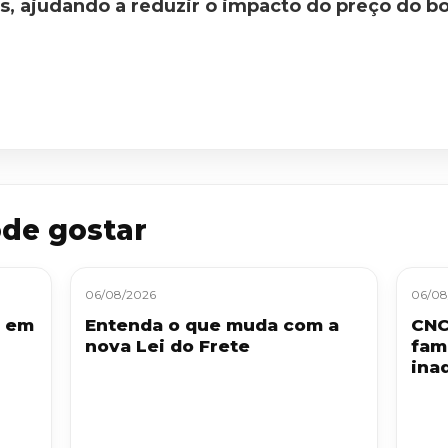
as, ajudando a reduzir o impacto do preço do b
de gostar
06/08/2026
06/08
S em
Entenda o que muda com a
CNC
nova Lei do Frete
fam
ina