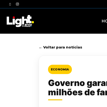
Skip
twitter
instagram
to
main
content
H
← Voltar para notícias
ECONOMIA
Governo garan
milhões de fa