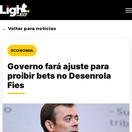
Skip
M
to
main
content
← Voltar para notícias
ECONOMIA
Governo fará ajuste para
proibir bets no Desenrola
Fies